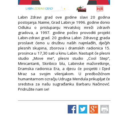
Labin Zdravi grad ove godine slavi 20 godina
postojanja. Naime, Grad Labin je 1996. godine donio
Odluku o pristupanju Hrvatskoj mreži zdravih
gradova, a 1997. godine počeo provoditi projekt
Labin-zdravi grad. 20 godina Labin Zdravog grada
proslavit ćemo u društvu naših najmlađih, dječjih
plesnih skupina, zborova i dramskih radionica 15.
prosinca u 17,30 sati u kinu Labin. Nastupit će plesni
studio „Move me“, plesni studio „Cool Step“,
Minicantanti, Skiribico blu, Labinske mažoretkinje,
Dramska radionica Era, a djecu će posjetiti i Djed
Mraz sa svojim vilenjakom. U predbožićnom
humanitarnom ozračju Udruga Mendula prikupljat će
sredstva za našu sugrađanku Barbaru Načinović.
Pridružite nam se!