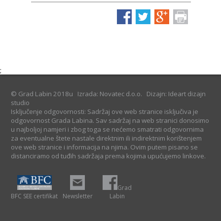
;
© Grad Labin 2018u
Izrada: Novatec d.o.o.
Dizajn: Ideart dizajn
studio
Isključenje odgovornosti: Sadržaj ove web stranice isključiva je
odgovornost Grada Labina. Sav sadržaj na web stranici donosimo
u najboljoj namjeri i zbog toga se nećemo smatrati odgovornima
za eventualne štete nastale direktnim ili indirektnim korištenjem
ove web stranice i informacija na njima. Ovim putem pisano se
distanciramo od tuđih sadržaja prema kojima upućujemo linkove.
Grad
BFC SEE certifikat
Newsletter
Labin